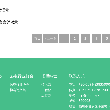
议记录
年会会议场景
首页
<上一页
1
2
3
4
5
心
热电行业协会
招贤纳士
联系方式
热电行业协会
技术部
电话：+86-0591-83835990
协会论文集
工程部
传真：+86-0591-87812441
运行部
邮箱：fgp@dgjn.xyz
邮编：350003
地址：福州市晋安区斗顶村5