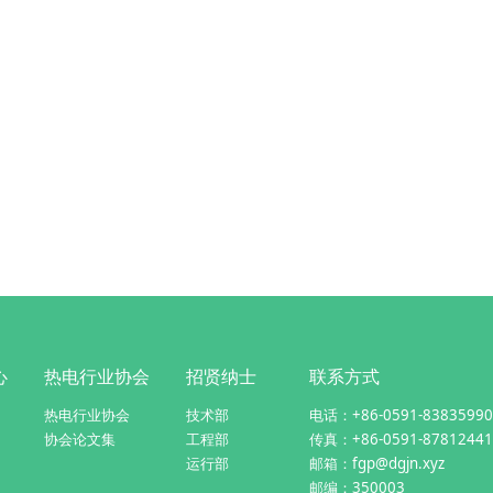
心
热电行业协会
招贤纳士
联系方式
热电行业协会
技术部
电话：+86-0591-83835990
协会论文集
工程部
传真：+86-0591-87812441
运行部
邮箱：fgp@dgjn.xyz
邮编：350003