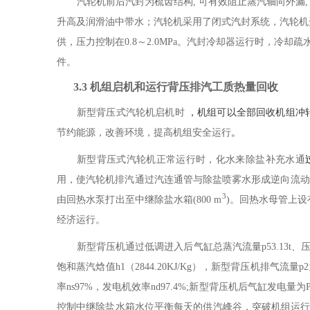
汽轮机前后汽封为梳齿结构
,
可有效阻止蒸汽轴向外漏
升高及润滑油中带水；汽轮机采用了闭式汽封系统，汽轮机
供，压力控制在
0.8
～
2.0
MPa
。
汽封冷却器运行时，冷却疏
件。
3.3
机组启机和运行背压排汽工质热量回收
新型背压式汽轮机启机时
，机组可以全部回收机组冲
节约能源，改善环境，提高机组安全运行
。
新型背压式汽轮机
正常运行时，化水来
除盐补充水通
用，使汽轮机排汽通过汽连通管与除盐喷雾水形成逆向流动
3
由回热水泵打出至中继除盐水箱
(800 m
)
。回热水母管上设
经济运行。
新型背压机通过低调进入后气缸总蒸汽流量
p53.13t
、
饱和蒸汽焓值
h1
（
2844.20KJ/Kg
），新型背压机排气流量
p2
率
ns97%
，发电机效率
nd97.4%;
新型背压机后气缸发电量为
控制中继除盐水箱水位平衡每天的供汽峰谷，突破机组运行