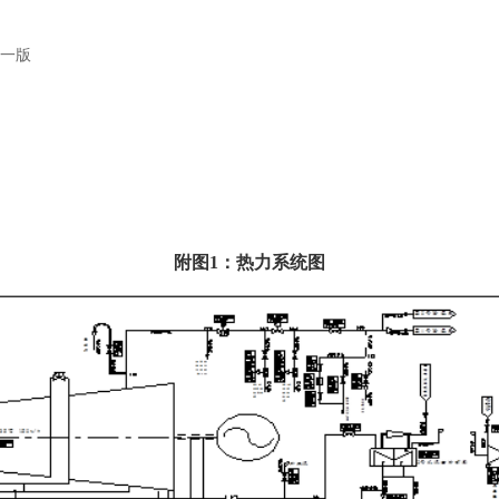
一版
附图
1
：热力系统图