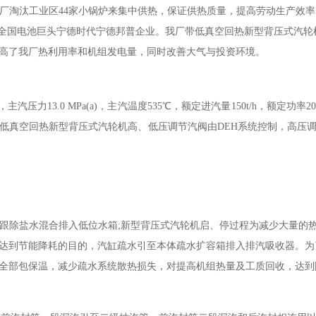
厂淘汰工业区
44
家小锅炉来集中供热，保证供热质量，提高劳动生产效率
全国电池巨头宁德时代宁德邦普企业。我厂带低真空回热新型背压式汽轮
高了我厂热利用率和机组发电量，同时改善大气与投资环境。
，主汽压力
13.0 MPa(a)
，主汽温度
535
℃，额定进汽量
150t/h
，额定功率
2
低真空回热新型背压式汽轮机高、低压调节汽阀由
DEH
系统控制，高压
跟除盐水混合排入低位水箱
;
新型背压式汽轮机启、停过程为减少大量的
达到节能降耗的目的，汽缸疏水引至本体疏水扩容箱排入排汽吸收器。为
全部包保温，减少疏水系统散热损失，对提高机组热量及工质回收，达到