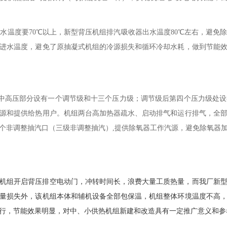
进水温度要
70
℃以上，新型背压机组排汽吸收器出水温度
80
℃左右，
避免
进水温度，避免了原抽凝式机组的冷源损失和循环冷却水耗，做到节能
中高压部分设有一个调节级和十三个压力级；调节级后第四个压力级处设
源和提供给热用户。机组两台高加热器疏水、启动排气和运行排气，全
个非调整抽汽口（三级非调整抽汽）
,
提供除氧器工作汽源，避免除氧器
机组开启背压排空电动门，冲转时间长，浪费大量工质热量，而我厂新
量损失外，该机组本体和辅机设备全部包保温，机组整体环境温度不高
行，节能效果明显，对中、小供热机组新建和改造具有一定推广意义和参