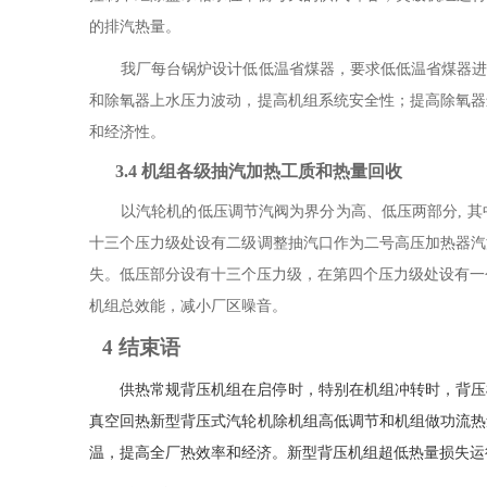
的排汽热量。
我厂每台锅炉设计低低温省煤器，要求低低温省煤器
和除氧器上水压力波动，提高机组系统安全性；
提高除氧器
和经济性。
3.4
机组各级抽汽加热工质和热量回收
以汽轮机的低压调节汽阀为界分为高、低压两部分
,
其
十三个压力级处设有二级调整抽汽口作为二号高压加热器汽
失。低压部分设有十三个压力级，在第四个压力级处设有一
机组总效能，减小厂区噪音。
4
结束语
供热常规背压机组在启停时，特别在机组冲转时，背压
真空回热新型背压式汽轮机除机组高低调节和机组做功流热
温，提高全厂热效率和经济。新型背压机组超低热量损失运