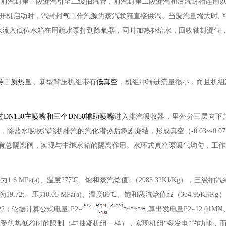
,
前汽封第一段漏汽引至二级抽汽管，前汽封第二段漏汽和后汽封相连用
开机启动时，汽封封气工作汽源为蒸汽联箱直接供汽。当漏汽量增大时
,
水流入低位水箱在用疏水泵打到除氧器，同时加热补给水，回收轴封漏气
转工质热量
。新型背压机组带有
低真空
，机组冲转进流量很小，而且机组
过
DN150
主喷嘴和三个
DN50
辅助喷嘴
进入排汽吸收器，里外分三层向下
，除盐水吸收汽轮机排汽的汽化潜热后急剧凝结，形成真空（
-0.03~-0.0
有总隔离阀，实现与中继水箱的隔离作用。水环式真空泵吸气均匀，工作
压力
1.6 MPa(a)
、温度
277
℃、饱和蒸汽焓值
h
（
2983.32KJ/Kg
），三级抽汽
为
19.72t
、压力
0.05 MPa(a)
、温度
80
℃、饱和蒸汽焓值
h2
（
334.95KJ/Kg
）
P2
；依据计算公式电量
P2=
;
算出发电量
P2=12.01MN
受供热低谷时的限制（与抽凝机组一样），实现机组“多发电”的功能，