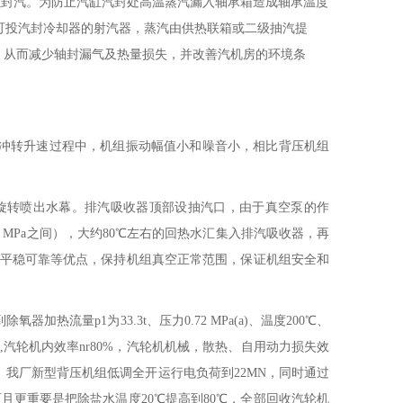
以封汽。为防止汽缸汽封处高温蒸汽漏入轴承箱造成轴承温度
可投汽封冷却器的射汽器，蒸汽由供热联箱或二级抽汽提
，从而减少轴封漏气及热量损失，并改善汽机房的环境条
冲转升速过程中，机组振动幅值小和噪音小，相比背压机组
旋转喷出水幕。排汽吸收器顶部设抽汽口，由于真空泵的作
7 MPa
之间），大约
80
℃左右的回热水汇集入排汽吸收器，再
平稳可靠等优点，保持机组真空正常范围，保证机组安全和
到除氧器加热流量
p1
为
33.3t
、压力
0.72 MPa(a)
、温度
200
℃、
,
汽轮机内效率
nr80%
，汽轮机机械，散热、自用动力损失效
。我厂新型背压机组低调全开运行电负荷到
22MN
，同时通过
而且更重要是把除盐水温度
20
℃提高到
80
℃，全部回收汽轮机