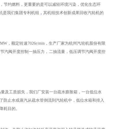
，节约燃料，更重要的是可以减轻环境污染，优化生态环
机是我们集团专利机组
，
其机组技术创新成果回收汽轮机的
0MW
，额定转速
7026r/min
，生产厂家为杭州汽轮机股份有限
调节汽阀开度控制一抽压力，二抽流量，低压调节汽阀开度控
热量及工质损失，我们厂安装一台疏水膨胀箱，一台低位水
了防止水或蒸汽从疏水管倒流到汽轮机中，低位水箱和排入
降耗目的。