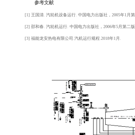
参考文献
[1]
王国清
.
汽轮机设备运行
.
中国电力出版社，
2005
年
1
月第
[2]
邵和春
.
汽轮机运行
.
中国电力出版社，
2006
年
5
月第二版
[3]
福能龙安热电有限公司
.
汽机运行规程
.2018
年
1
月
.