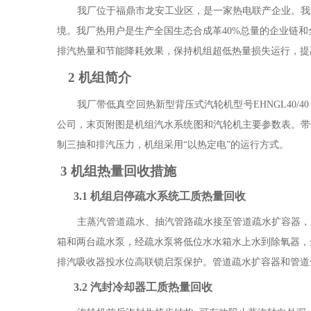
我厂位于福鼎市龙安工业区，是一家热电联产企业。我
境。我厂热用户是生产全国生态合成革
40%
总量的企业链和
排汽热量和节能降耗效果，保持机组超低热量损失运行，提
2
机组简介
我厂带低真空回热新型背压式汽轮机型号
EHNGL40/40
公司，末页附图是机组汽水系统图和汽轮机主要参数表。带
制三抽和排汽压力，机组采用“以热定电”的运行方式。
3
机组热量回收措施
3.1
机组启停疏水系统工质热量回收
主蒸汽管道疏水、抽汽管路疏水接至管道疏水扩容器，
箱和两台疏水泵，经疏水泵将低位水水箱水上水到除氧器，
排汽吸收器投水位高联锁启泵保护。管道疏水扩容器和管道
3.2
汽封冷却器工质热量回收